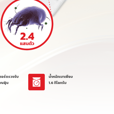
เซอร์ตรวจจับ
น้ำหนักเบาเพียง
าณฝุ่น
1.6 กิโลกรัม