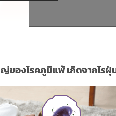
ญ่ของโรคภูมิแพ้ เกิดจากไรฝุ