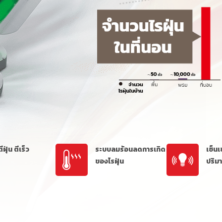
ีฝุ่น ตีเร็ว
ระบบลมร้อนลดการเกิด
เซ็น
ของไรฝุ่น
ปริม