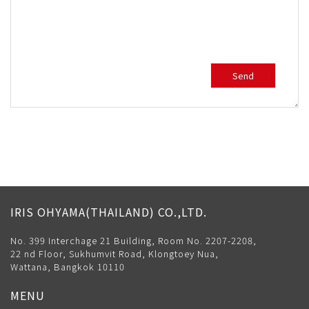
IRIS OHYAMA(THAILAND) CO.,LTD.
No. 399 Interchage 21 Building, Room No. 2207-2208,
22 nd Floor, Sukhumvit Road, Klongtoey Nua,
Wattana, Bangkok 10110
MENU