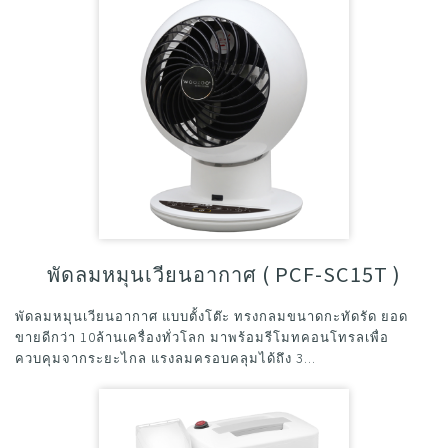
พัดลมหมุนเวียนอากาศ ( PCF-SC15T )
พัดลมหมุนเวียนอากาศ แบบตั้งโต๊ะ ทรงกลมขนาดกะทัดรัด ยอด
ขายดีกว่า 10ล้านเครื่องทั่วโลก มาพร้อมรีโมทคอนโทรลเพื่อ
ควบคุมจากระยะไกล แรงลมครอบคลุมได้ถึง 3...