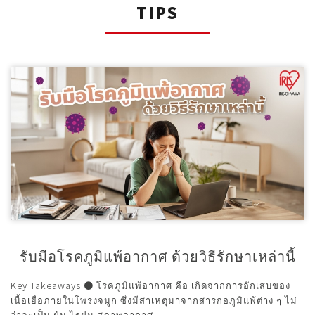
TIPS
รับมือโรคภูมิแพ้อากาศ ด้วยวิธีรักษาเหล่านี้
Key Takeaways ● โรคภูมิแพ้อากาศ คือ เกิดจากการอักเสบของ
เนื้อเยื่อภายในโพรงจมูก ซึ่งมีสาเหตุมาจากสารก่อภูมิแพ้ต่าง ๆ ไม่
ว่าจะเป็น ฝุ่น ไรฝุ่น สภาพอากาศ...