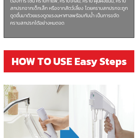
ต้องการ เช่น คราบกาแฟ, คราบโคลน, คราบ ฝุ่นฝังแน่น, คราบ
สกปรกจากเด็กเล็ก หรือจากสัตว์เลี้ยง โดยคราบสกปรกจะถูก
ดูดขึ้นมาด้วยแรงดูดแรงมหาศาลพร้อมกับน้ำ เป็นการขจัด
คราบสกปรกได้อย่างหมดจด
HOW TO USE Easy Steps