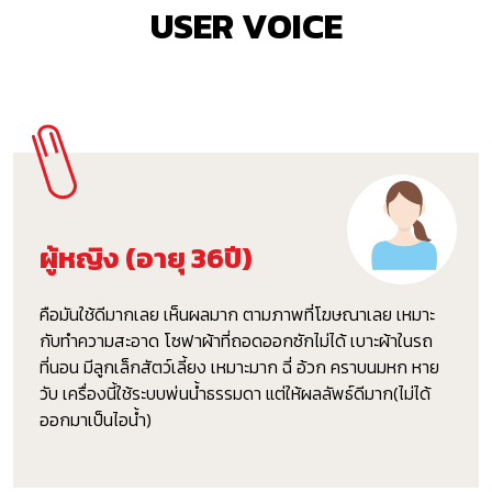
USER VOICE
ผู้หญิง (อายุ 36ปี)
คือมันใช้ดีมากเลย เห็นผลมาก ตามภาพที่โฆษณาเลย เหมาะ
กับทำความสะอาด โซฟาผ้าที่ถอดออกซักไม่ได้ เบาะผ้าในรถ
ที่นอน มีลูกเล็กสัตว์เลี้ยง เหมาะมาก ฉี่ อ้วก คราบนมหก หาย
วับ เครื่องนี้ใช้ระบบพ่นน้ำธรรมดา แต่ให้ผลลัพธ์ดีมาก(ไม่ได้
ออกมาเป็นไอน้ำ)