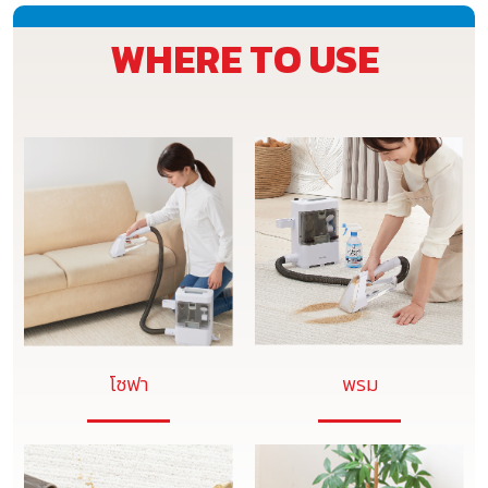
WHERE TO USE
โซฟา
พรม