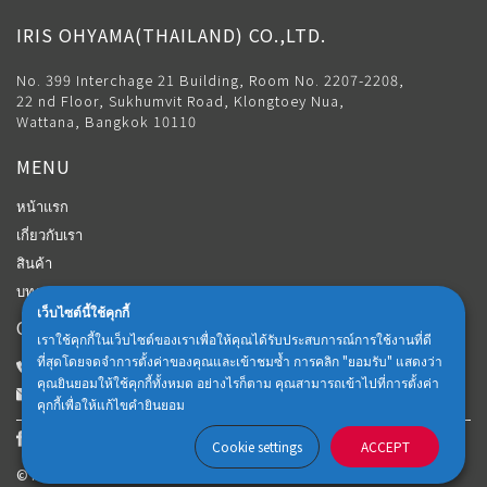
IRIS OHYAMA(THAILAND) CO.,LTD.
No. 399 Interchage 21 Building, Room No. 2207-2208,
22 nd Floor, Sukhumvit Road, Klongtoey Nua,
Wattana, Bangkok 10110
MENU
หน้าแรก
เกี่ยวกับเรา
สินค้า
บทความ
เว็บไซต์นี้ใช้คุกกี้
CONTACT
เราใช้คุกกี้ในเว็บไซต์ของเราเพื่อให้คุณได้รับประสบการณ์การใช้งานที่ดี
ที่สุดโดยจดจำการตั้งค่าของคุณและเข้าชมซ้ำ การคลิก "ยอมรับ" แสดงว่า
Customer Center: 02-018-6102
คุณยินยอมให้ใช้คุกกี้ทั้งหมด อย่างไรก็ตาม คุณสามารถเข้าไปที่การตั้งค่า
iris-thailand.official@irisohyama.co.jp
คุกกี้เพื่อให้แก้ไขคำยินยอม
Cookie settings
ACCEPT
© IRIS OHYAMA(Thailand) CO.,LTD