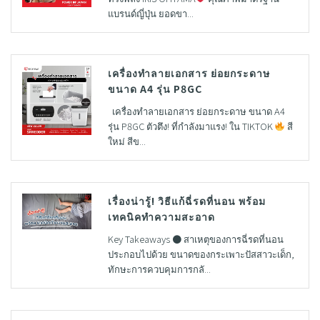
แบรนด์ญี่ปุ่น ยอดขา...
เครื่องทำลายเอกสาร ย่อยกระดาษ
ขนาด A4 รุ่น P8GC
เครื่องทำลายเอกสาร ย่อยกระดาษ ขนาด A4
รุ่น P8GC ตัวตึง! ที่กำลังมาแรง! ใน TIKTOK
สี
ใหม่ สีข...
เรื่องน่ารู้! วิธีแก้ฉี่รดที่นอน พร้อม
เทคนิคทำความสะอาด
Key Takeaways ● สาเหตุของการฉี่รดที่นอน
ประกอบไปด้วย ขนาดของกระเพาะปัสสาวะเด็ก,
ทักษะการควบคุมการกลั...