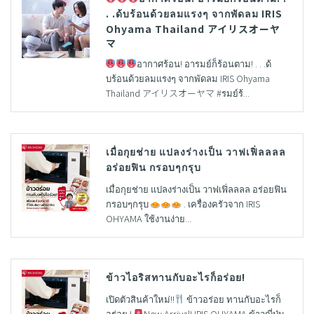
. .ด้บร้อนด้วยลมแรงๆ จากพัดลม IRIS
Ohyama Thailand アイリスオーヤ
マ
อากาศร้อน! อารมย์ก็ร้อนตาม! . . .ด้
บร้อนด้วยลมแรงๆ จากพัดลม IRIS Ohyama
Thailand アイリスオーヤマ #รมย์ร้...
เมื่อกุยช่าย แปลงร่างเป็น วาฟเฟิ่ลลลล
อร่อยฟิน กรอบๆกรุบ
เมื่อกุยช่าย แปลงร่างเป็น วาฟเฟิ่ลลลล อร่อยฟิน
กรอบๆกรุบ
. เครื่องครัวจาก IRIS
OHYAMA ใช้งานง่าย...
ข้าวไอริสทานกับอะไรก็อร่อย!
เปิดตัวสินค้าใหม่!!
ข้าวอร่อย ทานกับอะไรก็
อร่อย !
New Arrival! IRIS OHYAMA ข้าวญี่ปุ่น