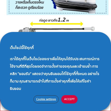
เว็บไซต์นี้ใช้คุกกี้
เราใช้คุกกี้ในเว็บไซต์ของเราเพื่อให้คุณได้รับประสบการณ์การ
ใช้งานที่ดีที่สุดโดยจดจำการตั้งค่าของคุณและเข้าชมซ้ำ การ
คลิก "ยอมรับ" แสดงว่าคุณยินยอมให้ใช้คุกกี้ทั้งหมด อย่างไร
ก็ตาม คุณสามารถเข้าไปที่การตั้งค่าคุกกี้เพื่อให้แก้ไขคำ
ยินยอม
Cookie settings
ACCEPT
LAZADA
SHOPEE
เว็บไซต์
Facebook
YouTube