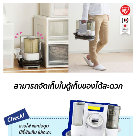
สามารถจัดเก็บในตู้เก็บของได้สะดวก