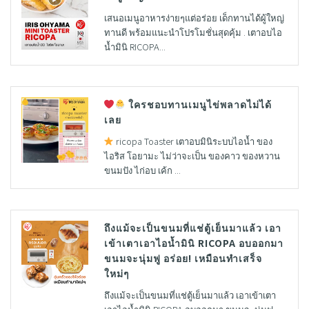
เสนอเมนูอาหารง่ายๆแต่อร่อย เด็กทานได้ผู้ใหญ่
ทานดี พร้อมแนะนำโปรโมชั่นสุดคุ้ม . เตาอบไอ
น้ำมินิ RICOPA...
ใครชอบทานเมนูไข่พลาดไม่ได้
เลย
ricopa Toaster เตาอบมินิระบบไอน้ำ ของ
ไอริส โอยามะ ไม่ว่าจะเป็น ของคาว ของหวาน
ขนมปัง ไก่อบ เค้ก ...
ถึงแม้จะเป็นขนมที่แช่ตู้เย็นมาแล้ว เอา
เข้าเตาเอาไอน้ำมินิ RICOPA อบออกมา
ขนมจะนุ่มฟู อร่อย! เหมือนทำเสร็จ
ใหม่ๆ
ถึงแม้จะเป็นขนมที่แช่ตู้เย็นมาแล้ว เอาเข้าเตา