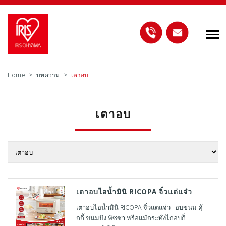
Home
บทความ
เตาอบ
เตาอบ
เตาอบไอน้ำมินิ RICOPA จิ๋วแต่แจ๋ว
เตาอบไอน้ำมินิ RICOPA จิ๋วแต่แจ๋ว . อบขนม คุ้
กกี้ ขนมปัง พิซซ่า หรือแม้กระทั่งไก่อบก็