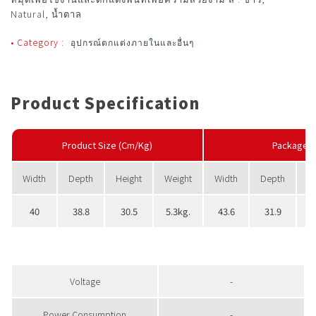
Natural, น้ำตาล
• Category :
อุปกรณ์ตกแต่งภายในและอื่นๆ
Product Specification
Product Size (Cm/Kg)
PackageS
Width
Depth
Height
Weight
Width
Depth
H
40
38.8
30.5
5.3kg.
43.6
31.9
Voltage
-
Power Consumption
-