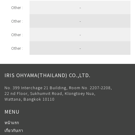
Other :
-
Other :
-
Other :
-
Other :
-
IRIS OHYAMA(THAILAND) CO.,LTD.
No. 399 Interchage 21 Building, Room No. 2207-2208,
22 nd Floor, Sukhumvit Road, Klongtoey Nua,
Wattana, Bangkok 10110
MENU
หน้าแรก
เกี่ยวกับเรา