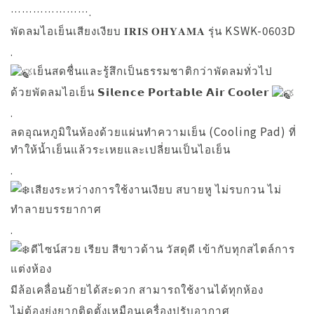
………………….
พัดลมไอเย็นเสียงเงียบ 𝐈𝐑𝐈𝐒 𝐎𝐇𝐘𝐀𝐌𝐀 รุ่น KSWK-0603D
.
เย็นสดชื่นและรู้สึกเป็นธรรมชาติกว่าพัดลมทั่วไป
ด้วยพัดลมไอเย็น 𝗦𝗶𝗹𝗲𝗻𝗰𝗲 𝗣𝗼𝗿𝘁𝗮𝗯𝗹𝗲 𝗔𝗶𝗿 𝗖𝗼𝗼𝗹𝗲𝗿
.
ลดอุณหภูมิในห้องด้วยแผ่นทำความเย็น (Cooling Pad) ที่
ทำให้น้ำเย็นแล้วระเหยและเปลี่ยนเป็นไอเย็น
.
เสียงระหว่างการใช้งานเงียบ สบายหู ไม่รบกวน ไม่
ทำลายบรรยากาศ
.
ดีไซน์สวย เรียบ สีขาวด้าน วัสดุดี เข้ากับทุกสไตล์การ
แต่งห้อง
มีล้อเคลื่อนย้ายได้สะดวก สามารถใช้งานได้ทุกห้อง
ไม่ต้องยุ่งยากติดตั้งเหมือนเครื่องปรับอากาศ