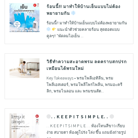
ร้อนนี้!! มาทำให้บ้านเย็นแบบไม่ต้อง
พยายามกัน
ร้อนนี้!! มาทำให้บ้านเย็นแบบไม่ต้องพยายามกัน
แนะนำตัวช่วยคลายร้อน สุดฮอตแบบ
คูลๆ!! "พัดลมไอเย็น ...
วิธีทำความสะอาดพรม ลดคราบสกปรก
เหมือนได้พรมใหม่
Key Takeaways • พรมโพลีเอทิลีน, พรม
โพลีเอสเตอร์, พรมโพลีโพรไพลีน, พรมอะครี
ลิก, พรมไนลอน และ พรมขนสัต...
. . K E E P I T S I M P L E. .
. . K E E P I T S I M P L E. . . ห้องโทนสีขาว เรียบ
ง่าย สบายตา ห้องดูโปร่ง โล่ง ขึ้น แถมยังถ่ายรูป