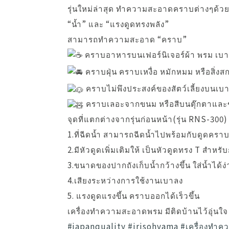
รุ่นใหม่ล่าสุด ทำความสะอาดคราบต่างๆด้ว
“น้ำ” และ “แรงดูดทรงพลัง”
สามารถทำความสะอาด “คราบ”
คราบอาหารบนเฟอร์นิเจอร์ผ้า พรม เ
คราบฝุ่น คราบเหงื่อ หมักหมม หรือสิ่งส
คราบไม่พึงประสงค์ของสัตว์เลี้ยงบนเ
คราบเลอะจากขนม หรือสีบนตุ๊กตาและข
จุดที่แตกต่างจากรุ่นก่อนหน้า(รุ่น RNS-300)
1.ที่ฉีดน้ำ สามารถฉีดน้ำไปพร้อมกับดูดค
2.มีหัวดูดเพิ่มเติมให้ เป็นหัวดูดทรง T สำหร
3.ขนาดของปากถังเก็บน้ำกว้างขึ้น ใส่น้ำได้ง่
4.เสียงระหว่างการใช้งานเบาลง
5. แรงดูดแรงขึ้น คราบออกได้เร็วขึ้น
เครื่องทำความสะอาดพรม มีติดบ้านไว้อุ่นใจ
#japanquality
#irisohyama
#เครื่องทำ