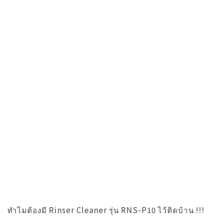
ทำไมต้องมี Rinser Cleaner รุ่น RNS-P10 ไว้ติดบ้าน !!!