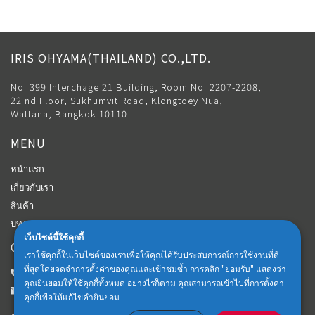
IRIS OHYAMA(THAILAND) CO.,LTD.
No. 399 Interchage 21 Building, Room No. 2207-2208,
22 nd Floor, Sukhumvit Road, Klongtoey Nua,
Wattana, Bangkok 10110
MENU
หน้าแรก
เกี่ยวกับเรา
สินค้า
บทความ
เว็บไซต์นี้ใช้คุกกี้
CONTACT
เราใช้คุกกี้ในเว็บไซต์ของเราเพื่อให้คุณได้รับประสบการณ์การใช้งานที่ดี
ที่สุดโดยจดจำการตั้งค่าของคุณและเข้าชมซ้ำ การคลิก "ยอมรับ" แสดงว่า
Customer Center: 02-018-6102
คุณยินยอมให้ใช้คุกกี้ทั้งหมด อย่างไรก็ตาม คุณสามารถเข้าไปที่การตั้งค่า
iris-thailand.official@irisohyama.co.jp
คุกกี้เพื่อให้แก้ไขคำยินยอม