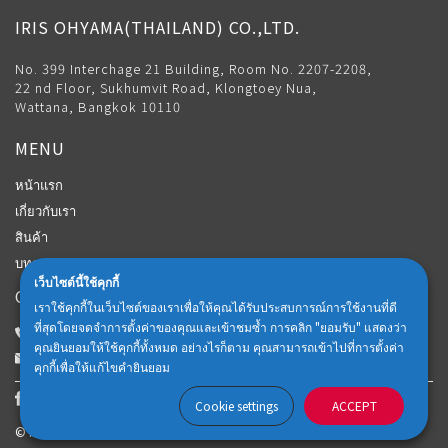
IRIS OHYAMA(THAILAND) CO.,LTD.
No. 399 Interchage 21 Building, Room No. 2207-2208,
22 nd Floor, Sukhumvit Road, Klongtoey Nua,
Wattana, Bangkok 10110
MENU
หน้าแรก
เกี่ยวกับเรา
สินค้า
บทความ
เว็บไซต์นี้ใช้คุกกี้
CONTACT
เราใช้คุกกี้ในเว็บไซต์ของเราเพื่อให้คุณได้รับประสบการณ์การใช้งานที่ดี
ที่สุดโดยจดจำการตั้งค่าของคุณและเข้าชมซ้ำ การคลิก "ยอมรับ" แสดงว่า
Customer Center: 02-018-6102
คุณยินยอมให้ใช้คุกกี้ทั้งหมด อย่างไรก็ตาม คุณสามารถเข้าไปที่การตั้งค่า
iris-thailand.official@irisohyama.co.jp
คุกกี้เพื่อให้แก้ไขคำยินยอม
Cookie settings
ACCEPT
© IRIS OHYAMA(Thailand) CO.,LTD