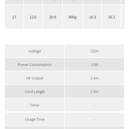
17
12.6
20.9
900g
16.3
16.3
Voltage
220V
Power Consumption
13W
HF Output
1.4m
Cord Length
1.4m
Timer
-
Usage Time
-