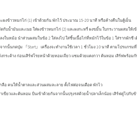
ะผงข้าวหมกไก่ (1) เข้าด้วยกัน พักไว้ ประมาณ 15-20 นาที หรือค้างคืนในตู้เย็น
กับน้ำมันและเนย ใส่ผงข้าวหมกไก่ (2) และผงกะหรี่ ผงขมิ้น ใบกระวานผสมให้เข้
ในหม้อ นำส่วนผสมในข้อ 2 ใส่ลงไป ใส่ชิ้นเนื้อไก่ที่หมักไว้ในข้อ 1 ใส่รากผักชี เต
จากนั้นกดปุ่ม 「Start」 เครื่องจะทำงานใช้เวลา 1 ชั่วโมง 10 นาที ตามโปรแกรมที่เค
ไม่แห้งกระด้าง ก่อนเสิร์ฟโรยหน้าด้วยหอมเจียว แซมด้วยแตงกวา ต้นหอม เสิร์ฟพร้อมกั
เกลือ คนให้น้ำตาลและส่วนผสมละลาย ตั้งไฟต่อจนเดือด พักไว
ี้ฟ้าเขียวและต้นหอม ปั่นเข้าด้วยกันจากนั้นปรุงรสด้วยน้ำปลาเล็กน้อย เสิร์ฟคู่ไปกับ