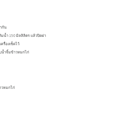
ากัน
ิมน้ำ 150 มิลลิลิตร แล้วปิดฝา
รื่องเซ็ดไว้
บน้ำจิ้มข้าวหมกไก่
ข้าวหมกไก่