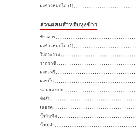
ผงข้าวหมกไก่ (1)
ส่วนผสมสำหรับหุงข้าว
ข้าวสาร
ผงข้าวหมกไก่ (2)
ใบกระวาน
รากผักชี
ผงกะหรี่
ผงขมิ้น
หอมแดงซอย
ขิงสับ
เนยสด
น้ำมันพืช
น้ำเปล่า