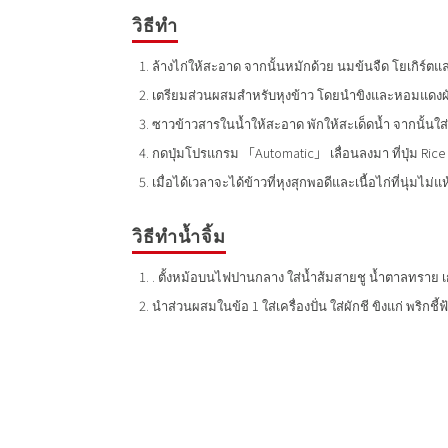
วิธีทำ
ล้างไก่ให้สะอาด จากนั้นหมักด้วย นมข้นจืด โยเกิร์ตแล
เตรียมส่วนผสมสำหรับหุงข้าว โดยนำขิงและหอมแดงผัด
ซาวข้าวสารในน้ำให้สะอาด พักให้สะเด็ดน้ำ จากนั้นใส่ลง
กดปุ่มโปรแกรม 「Automatic」 เลื่อนลงมา ที่ปุ่ม Rice 
เมื่อได้เวลาจะได้ข้าวที่หุงสุกพอดีและเนื้อไก่ที่นุ่ม
วิธีทำน้ำจิ้ม
. ตั้งหม้อบนไฟปานกลาง ใส่น้ำส้มสายชู น้ำตาลทราย 
นำส่วนผสมในข้อ 1 ใส่เครื่องปั่น ใส่ผักชี ขิงแก่ พริกช