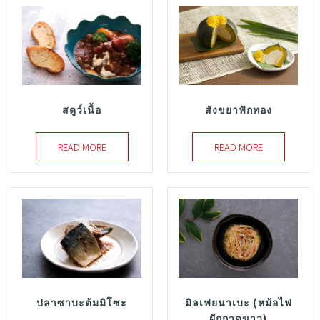
สตูว์เนื้อ
สังขยาฟักทอง
READ MORE
READ MORE
ปลาซาบะต้มมิโซะ
มิลเฟยนาเบะ (หม้อไฟ
ผักกาดขาว)