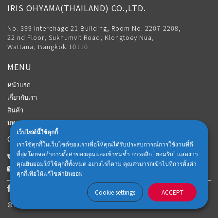
IRIS OHYAMA(THAILAND) CO.,LTD.
No. 399 Interchage 21 Building, Room No. 2207-2208,
22 nd Floor, Sukhumvit Road, Klongtoey Nua,
Wattana, Bangkok 10110
MENU
หน้าแรก
เกี่ยวกับเรา
สินค้า
บทความ
เว็บไซต์นี้ใช้คุกกี้
CONTACT
เราใช้คุกกี้ในเว็บไซต์ของเราเพื่อให้คุณได้รับประสบการณ์การใช้งานที่ดี
ที่สุดโดยจดจำการตั้งค่าของคุณและเข้าชมซ้ำ การคลิก "ยอมรับ" แสดงว่า
Customer Center: 02-018-6102
คุณยินยอมให้ใช้คุกกี้ทั้งหมด อย่างไรก็ตาม คุณสามารถเข้าไปที่การตั้งค่า
iris-thailand.official@irisohyama.co.jp
คุกกี้เพื่อให้แก้ไขคำยินยอม
Cookie settings
ACCEPT
© IRIS OHYAMA(Thailand) CO.,LTD