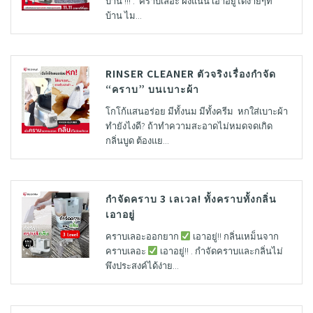
บ้าน !!! . คราบเลอะ ฝั่งแน่น เอาอยู่ได้ง่ายๆที่
บ้าน ไม...
RINSER CLEANER ตัวจริงเรื่องกำจัด
“คราบ” บนเบาะผ้า
โกโก้แสนอร่อย มีทั้งนม มีทั้งครีม หกใส่เบาะผ้า
ทำยังไงดี? ถ้าทำความสะอาดไม่หมดจดเกิด
กลิ่นบูด ต้องแย...
กำจัดคราบ 3 เลเวล! ทั้งคราบทั้งกลิ่น
เอาอยู่
คราบเลอะออกยาก
เอาอยู่!! กลิ่นเหม็นจาก
คราบเลอะ
เอาอยู่!! . กำจัดคราบและกลิ่นไม่
พึงประสงค์ได้ง่าย...